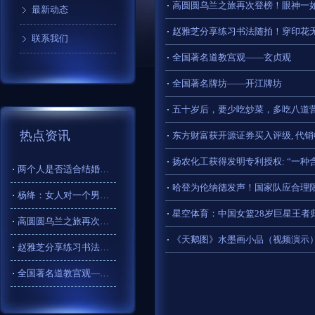
高圆圆乌兰之旅再次登榜！眼神一
最新动态
赵雅芝分享练习书法随拍！穿印花
联系我们
全国著名道教宫观——玄贞观
全国著名牌坊——开江牌坊
五十岁后，要少吃炒菜，多吃八道
热点资讯
东方财富获开源证券买入评级, 代销
​两个人是否适合结婚，看这3点就够了
哈登为伦纳德发声！国家队应合理
杨绛：女人对一个男人越来越好，越来越热情、包容、顺从，那么这
星空体育：中国女篮28岁巨星王者
高圆圆乌兰之旅再次登榜！眼神一如既往的温柔坚韧
《天鹅图》水墨画小品（视频演示
赵雅芝分享练习书法随拍！穿印花无袖上衣优雅明媚
全国著名道教宫观——玄贞观