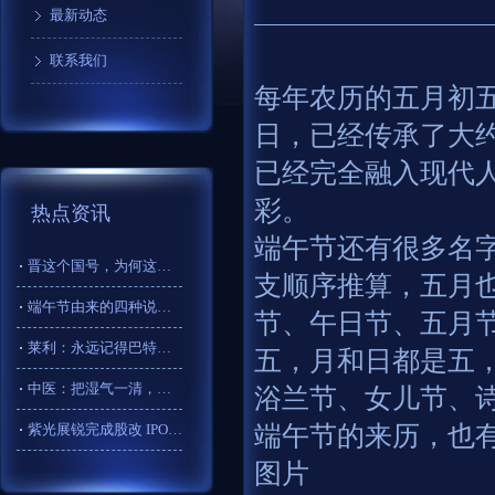
最新动态
联系我们
每年农历的五月初
日，已经传承了大约
已经完全融入现代
彩。
热点资讯
端午节还有很多名字
晋这个国号，为何这么受欢迎？_晋国_司马昭_历史
支顺序推算，五月也
端午节由来的四种说法，你知道吗？
节、午日节、五月
莱利：永远记得巴特勒在园区拼尽全力 但过去一年半情况大不相同
五，月和日都是五
中医：把湿气一清，还你平坦小腹
浴兰节、女儿节、
紫光展锐完成股改 IPO目标再进一步？最新回应！
端午节的来历，也
图片