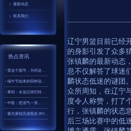
最新动态
联系我们
辽宁男篮目前已经
的身影引发了众多
热点资讯
张镇麟的最新动态
息不仅解答了球迷
晋这个国号，为何这么受欢迎？_晋国_司马昭_历史
麟状态低迷的谜团
端午节由来的四种说法，你知道吗？
众所周知，在辽宁
莱利：永远记得巴特勒在园区拼尽全力 但过去一年半情况大不相同
度令人称赞，打了
中医：把湿气一清，还你平坦小腹
行，张镇麟的状态
紫光展锐完成股改 IPO目标再进一步？最新回应！
后三场比赛中的低
博主透露，张镇麟